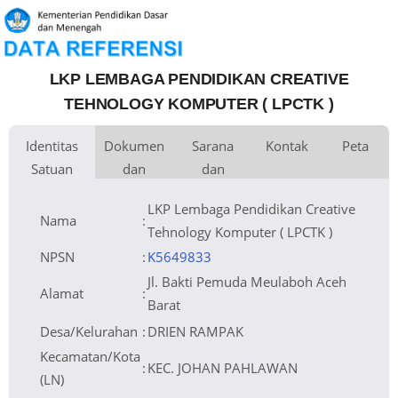
LKP LEMBAGA PENDIDIKAN CREATIVE
TEHNOLOGY KOMPUTER ( LPCTK )
Identitas
Dokumen
Sarana
Kontak
Peta
Satuan
dan
dan
Kementerian
Luas Tanah
Fax
082168186499
Kementerian Pendidikan Dasar dan
0 m
+
Pembina
Pendidikan
Menengah
Perijinan
Prasarana
Akses Internet
Telepon
1.
−
Yayasan Lembaga Pendidikan Creative
Email
lpctkmeulaboh22@gmail.com
2.
Naungan
Technology Komputer (LPCTK)
Sumber Listrik
Website
NPYP
AK3595
Operator
No. SK.
C-333.HT.03.01-Th.2005
Pendirian
Tanggal SK.
05-12-2005
Pendirian
LKP Lembaga Pendidikan Creative
Nomor SK
503.01.05.006/IX/2023
Operasional
Tanggal SK
Leaflet
| © OpenStreetMap
27-09-2023
Operasional
Nama
:
File SK
Operasional
Lihat SK Operasional
()
Tanggal
Upload SK
04-11-2023 14:57:43
Tehnology Komputer ( LPCTK )
Op.
Akreditasi
NPSN
:
K5649833
Jl. Bakti Pemuda Meulaboh Aceh
Alamat
:
Barat
Desa/Kelurahan
:
DRIEN RAMPAK
Kecamatan/Kota
:
KEC. JOHAN PAHLAWAN
(LN)