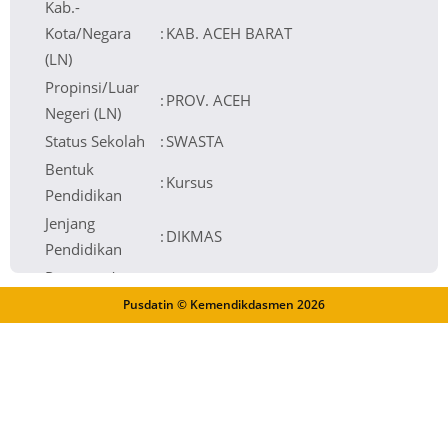
Kab.-
Kota/Negara
:
KAB. ACEH BARAT
(LN)
Propinsi/Luar
:
PROV. ACEH
Negeri (LN)
Status Sekolah
:
SWASTA
Bentuk
:
Kursus
Pendidikan
Jenjang
:
DIKMAS
Pendidikan
Program /
:
-
Layanan
Pusdatin © Kemendikdasmen
2026