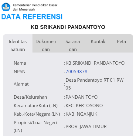
KB SRIKANDI PANDANTOYO
Identitas
Dokumen
Sarana
Kontak
Peta
Satuan
dan
dan
Kementerian
Luas Tanah
Fax
0 m
Kementerian Pendidikan Dasar
+
Pembina
Pendidikan
dan Menengah
Perijinan
Prasarana
Akses Internet
Telepon
1.
−
YAYASAN SISWA CENDEKIA
Email
2.
Naungan
PANDANTOYO
Sumber Listrik
Website
NPYP
AY1428
Operator
No. SK. Pendirian
01/SK-YSCP/I/2024
Tanggal SK.
02-01-2024
Pendirian
Nama
:
KB SRIKANDI PANDANTOYO
Nomor SK
503/0217/411.308/2025
Operasional
Tanggal SK
15-08-2025
Operasional
Leaflet
| © OpenStreetMap
File SK
Lihat SK Operasional
Operasional ()
Tanggal Upload
19-12-2025 13:16:34
SK Op.
Akreditasi
NPSN
:
70059878
Desa Pandantoyo RT 01 RW
Alamat
:
05
Desa/Kelurahan
:
PANDAN TOYO
Kecamatan/Kota (LN)
:
KEC. KERTOSONO
Kab.-Kota/Negara (LN)
:
KAB. NGANJUK
Propinsi/Luar Negeri
:
PROV. JAWA TIMUR
(LN)