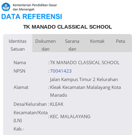
TK MANADO CLASSICAL SCHOOL
Identitas
Dokumen
Sarana
Kontak
Peta
Satuan
dan
dan
Kementerian
Luas Tanah
Fax
082194878700
177 m
Kementerian Pendidikan Dasar
+
Pembina
Pendidikan
dan Menengah
Perijinan
Prasarana
Akses Internet
Telepon
1.
−
Naungan
Email
manadoclassicalschool@gmail.com
2.
NPYP
Sumber Listrik
Website
No. SK. Pendirian
11
Operator
Tanggal SK.
27-06-2011
Pendirian
Nomor SK
395/5238/8/IPSP-
Nama
:
TK MANADO CLASSICAL SCHOOL
Operasional
NF/DPMPTSP/VI/2023
Tanggal SK
15-06-2023
Operasional
File SK
Leaflet
| © OpenStreetMap
Lihat SK Operasional
Operasional ()
Tanggal Upload
02-08-2023 14:26:30
SK Op.
Akreditasi
NPSN
:
70041423
Jalan Kampus Timur 2 Kelurahan
Alamat
:
Kleak Kecamatan Malalayang Kota
Manado
Desa/Kelurahan
:
KLEAK
Kecamatan/Kota
:
KEC. MALALAYANG
(LN)
Kab.-