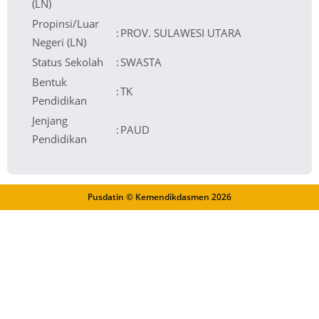
(LN)
Propinsi/Luar
:
PROV. SULAWESI UTARA
Negeri (LN)
Status Sekolah
:
SWASTA
Bentuk
:
TK
Pendidikan
Jenjang
:
PAUD
Pendidikan
Pusdatin © Kemendikdasmen
2026