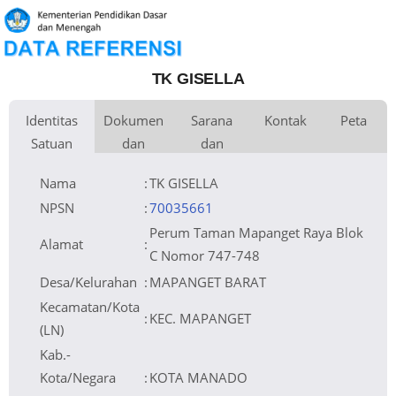
TK GISELLA
Identitas
Dokumen
Sarana
Kontak
Peta
Satuan
dan
dan
Kementerian
Luas Tanah
Fax
196 m
Kementerian Pendidikan Dasar
+
Pembina
Pendidikan
dan Menengah
Perijinan
Prasarana
Akses Internet
Telepon
1.
−
Naungan
Email
2.
NPYP
Sumber Listrik
Website
No. SK. Pendirian
15
Operator
Tanggal SK.
30-08-2022
Pendirian
Nomor SK
395/3394/16/IPSP-
Nama
:
TK GISELLA
Operasional
NP/DPMPTSP/XI/2022
Tanggal SK
14-11-2022
Operasional
File SK
Leaflet
| © OpenStreetMap
Lihat SK Operasional
Operasional ()
Tanggal Upload
28-11-2022 11:37:17
SK Op.
Akreditasi
NPSN
:
70035661
Perum Taman Mapanget Raya Blok
Alamat
:
C Nomor 747-748
Desa/Kelurahan
:
MAPANGET BARAT
Kecamatan/Kota
:
KEC. MAPANGET
(LN)
Kab.-
Kota/Negara
:
KOTA MANADO