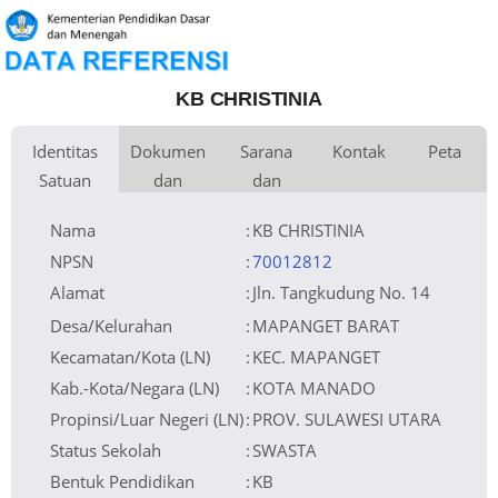
KB CHRISTINIA
Identitas
Dokumen
Sarana
Kontak
Peta
Satuan
dan
dan
Kementerian
Luas Tanah
Fax
630 m
Kementerian Pendidikan Dasar
+
Pembina
Pendidikan
dan Menengah
Perijinan
Prasarana
Akses Internet
Telepon
1.
−
Naungan
Lainnya
Email
2.
NPYP
Sumber Listrik
Website
No. SK. Pendirian
13
Operator
Tanggal SK.
28-01-2015
Pendirian
Nomor SK
395/1816/37/IPSP-
Nama
:
KB CHRISTINIA
Operasional
NF/DPMPTSP/VII/2021
Tanggal SK
30-07-2021
Operasional
File SK
Leaflet
| © OpenStreetMap
Lihat SK Operasional
Operasional ()
Tanggal Upload
08-09-2021 22:21:43
SK Op.
Akreditasi
NPSN
:
70012812
Alamat
:
Jln. Tangkudung No. 14
Desa/Kelurahan
:
MAPANGET BARAT
Kecamatan/Kota (LN)
:
KEC. MAPANGET
Kab.-Kota/Negara (LN)
:
KOTA MANADO
Propinsi/Luar Negeri (LN)
:
PROV. SULAWESI UTARA
Status Sekolah
:
SWASTA
Bentuk Pendidikan
:
KB