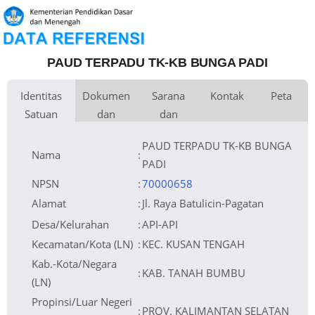
PAUD TERPADU TK-KB BUNGA PADI
Identitas
Dokumen
Sarana
Kontak
Peta
Satuan
dan
dan
Kementerian
Luas Tanah
Fax
Kementerian Pendidikan Dasar dan
200 m
+
Pembina
Pendidikan
Menengah
Perijinan
Prasarana
Akses Internet
Telepon
1. Seluler
−
Naungan
Email
2. Broadband
NPYP
Sumber Listrik
Website
Diesel
No. SK.
Operator
421.1/102-PNF/Disdik/2015
Pendirian
Tanggal SK.
10-03-2015
Pendirian
PAUD TERPADU TK-KB BUNGA
Nomor SK
B/510.4/0457/DPMPTSP-P.2/II/2020
Operasional
Tanggal SK
25-02-2020
Operasional
Leaflet
| © OpenStreetMap
File SK
Silakan Upload SK (link file tidak valid)
Nama
:
Operasional ()
=> [1253769-240223--]
Tanggal
15-12-2025 07:18:02
Upload SK Op.
Akreditasi
PADI
NPSN
:
70000658
Alamat
:
Jl. Raya Batulicin-Pagatan
Desa/Kelurahan
:
API-API
Kecamatan/Kota (LN)
:
KEC. KUSAN TENGAH
Kab.-Kota/Negara
:
KAB. TANAH BUMBU
(LN)
Propinsi/Luar Negeri
:
PROV. KALIMANTAN SELATAN