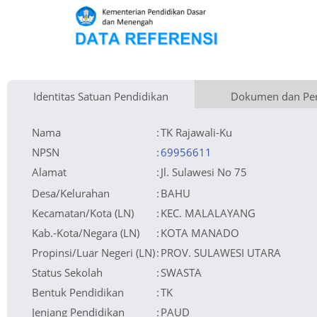
Identitas Satuan Pendidikan
Dokumen dan Per
Kementerian Pembina
Luas Tanah
Fax
800 m
Kementerian Pendidikan Dasar dan Menengah
+
Naungan
Akses Internet
Telepon
1. Wireless
Lainnya
−
NPYP
Email
tkrajawaliku@gmail.com
2. Dedicated
No. SK. Pendirian
Sumber Listrik
Website
PLN
874/D.01/Dik/PNFI/2014
Tanggal SK. Pendirian
Operator
30-06-2014
Nomor SK Operasional
874/D.01/Dik/PNFI/2014
Tanggal SK Operasional
30-06-2014
File SK Operasional ()
Lihat SK Operasional
Nama
:
TK Rajawali-Ku
Tanggal Upload SK Op.
29-12-2016 07:52:31
Akreditasi
Leaflet
| © OpenStreetMap
NPSN
:
69956611
Alamat
:
Jl. Sulawesi No 75
Desa/Kelurahan
:
BAHU
Kecamatan/Kota (LN)
:
KEC. MALALAYANG
Kab.-Kota/Negara (LN)
:
KOTA MANADO
Propinsi/Luar Negeri (LN)
:
PROV. SULAWESI UTARA
Status Sekolah
:
SWASTA
Bentuk Pendidikan
:
TK
Jenjang Pendidikan
:
PAUD