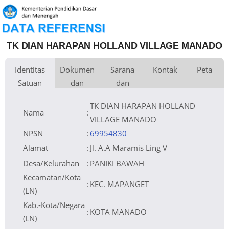
TK DIAN HARAPAN HOLLAND VILLAGE MANADO
Identitas
Dokumen
Sarana
Kontak
Peta
Satuan
dan
dan
Kementerian
Luas Tanah
Fax
10.379 m
Kementerian Pendidikan Dasar
+
Pembina
Pendidikan
dan Menengah
Perijinan
Prasarana
Akses Internet
Telepon
1. Fibre Optic
−
Yayasan Pendidikan Pelita Harapan
Email
admission.sdhhollandvillage@sdh.or.id
2. Dedicated
Naungan
Tangerang
Sumber Listrik
http://https://sdh.or.id/campuses/holland-
PLN
Website
NPYP
AL0628
village
No. SK. Pendirian
1545/YPPH-LGL/IX/2015
Operator
Tanggal SK.
01-09-2015
Pendirian
TK DIAN HARAPAN HOLLAND
Nomor SK
318/8453/6/PAUD/BP2T/X/2016
Operasional
Tanggal SK
30-10-2016
Operasional
Leaflet
| © OpenStreetMap
File SK
Lihat SK Operasional
Nama
:
Operasional ()
Tanggal Upload
05-12-2016 10:29:59
SK Op.
Akreditasi
VILLAGE MANADO
NPSN
:
69954830
Alamat
:
Jl. A.A Maramis Ling V
Desa/Kelurahan
:
PANIKI BAWAH
Kecamatan/Kota
:
KEC. MAPANGET
(LN)
Kab.-Kota/Negara
:
KOTA MANADO
(LN)