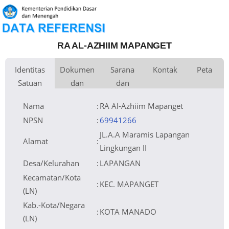
RA AL-AZHIIM MAPANGET
Identitas
Dokumen
Sarana
Kontak
Peta
Satuan
dan
dan
Kementerian Pembina
Luas Tanah
Fax
0 m
Kementerian Agama
+
Pendidikan
Perijinan
Prasarana
Naungan
Akses Internet
Telepon
1.
Lainnya
−
NPYP
Email
2.
No. SK. Pendirian
Sumber Listrik
Website
Tanggal SK. Pendirian
Operator
Nomor SK Operasional
Tanggal SK Operasional
File SK Operasional ()
Silakan Upload SK
Nama
:
RA Al-Azhiim Mapanget
Tanggal Upload SK Op.
Akreditasi
Leaflet
| © OpenStreetMap
NPSN
:
69941266
JL.A.A Maramis Lapangan
Alamat
:
Lingkungan II
Desa/Kelurahan
:
LAPANGAN
Kecamatan/Kota
:
KEC. MAPANGET
(LN)
Kab.-Kota/Negara
:
KOTA MANADO
(LN)