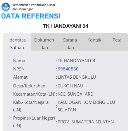
TK HANDAYANI 04
Identitas
Dokumen
Sarana
Kontak
Peta
Satuan
dan
dan
Kementerian
Luas Tanah
Fax
200 m
Kementerian Pendidikan Dasar
+
Pembina
Pendidikan
dan Menengah
Perijinan
Prasarana
Akses Internet
Telepon
1.
−
Naungan
Yayasan TK HANDAYANI 04
Email
2.
NPYP
AF2503
Sumber Listrik
Website
No. SK. Pendirian
Operator
Tanggal SK.
Pendirian
Nomor SK
420/251/TK.SD/DISDIK.OS/2
Nama
:
TK HANDAYANI 04
Operasional
Tanggal SK
Operasional
File SK
Leaflet
| © OpenStreetMap
Silakan Upload SK
Operasional ()
Tanggal Upload
SK Op.
Akreditasi
NPSN
:
69840580
Alamat
:
LINTAS BENGKULU
Desa/Kelurahan
:
CUKOH NAU
Kecamatan/Kota (LN)
:
KEC. SUNGAI ARE
Kab.-Kota/Negara
KAB. OGAN KOMERING ULU
:
(LN)
SELATAN
Propinsi/Luar Negeri
:
PROV. SUMATERA SELATAN
(LN)