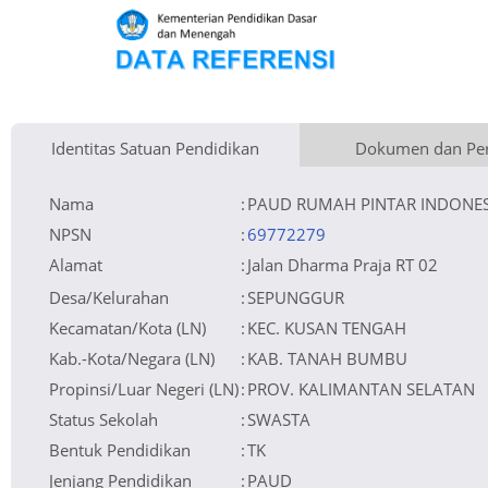
Identitas Satuan Pendidikan
Dokumen dan Per
Kementerian Pembina
Luas Tanah
Fax
750 m
Kementerian Pendidikan Dasar dan Menengah
+
Naungan
Akses Internet
Telepon
1. Fibre Optic
yayasan rumah prestasi indonesia
−
NPYP
Email
2. Shared
AJ1718
No. SK. Pendirian
Sumber Listrik
Website
PLN
421.1/178-PNF/Disdikpora/2011
Tanggal SK. Pendirian
Operator
13-07-2011
Nomor SK Operasional
B/510.4/2238/DPMPTSP-P.2/X/2021
Tanggal SK Operasional
07-10-2021
File SK Operasional ()
Lihat SK Operasional
Nama
:
PAUD RUMAH PINTAR INDONES
Tanggal Upload SK Op.
24-09-2025 20:46:53
Akreditasi
Leaflet
| © OpenStreetMap
NPSN
:
69772279
Alamat
:
Jalan Dharma Praja RT 02
Desa/Kelurahan
:
SEPUNGGUR
Kecamatan/Kota (LN)
:
KEC. KUSAN TENGAH
Kab.-Kota/Negara (LN)
:
KAB. TANAH BUMBU
Propinsi/Luar Negeri (LN)
:
PROV. KALIMANTAN SELATAN
Status Sekolah
:
SWASTA
Bentuk Pendidikan
:
TK
Jenjang Pendidikan
:
PAUD