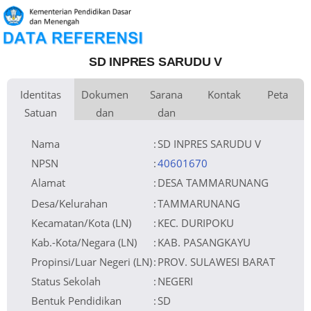
SD INPRES SARUDU V
Identitas
Dokumen
Sarana
Kontak
Peta
Satuan
dan
dan
Kementerian
Luas Tanah
Fax
10.000 m
Kementerian Pendidikan Dasar dan
+
Pembina
Pendidikan
Menengah
Perijinan
Prasarana
Akses Internet
Telepon
1. Seluler
−
Naungan
Pemerintah Daerah
Email
SDISARUDU5@gmail.com
2. Shared
NPYP
Sumber Listrik
Website
PLN
No. SK.
Operator
410/578/SET/V/2017
Pendirian
Tanggal SK.
15-05-2017
Pendirian
Nama
:
SD INPRES SARUDU V
Nomor SK
410/578/SET/V/2017
Operasional
Tanggal SK
15-05-2017
Operasional
Leaflet
| © OpenStreetMap
File SK
Silakan Upload SK (link file tidak valid)
Operasional ()
=> [722342-473208--]
Tanggal
12-10-2022 09:42:05
Upload SK Op.
Akreditasi
NPSN
:
40601670
Alamat
:
DESA TAMMARUNANG
Desa/Kelurahan
:
TAMMARUNANG
Kecamatan/Kota (LN)
:
KEC. DURIPOKU
Kab.-Kota/Negara (LN)
:
KAB. PASANGKAYU
Propinsi/Luar Negeri (LN)
:
PROV. SULAWESI BARAT
Status Sekolah
:
NEGERI
Bentuk Pendidikan
:
SD