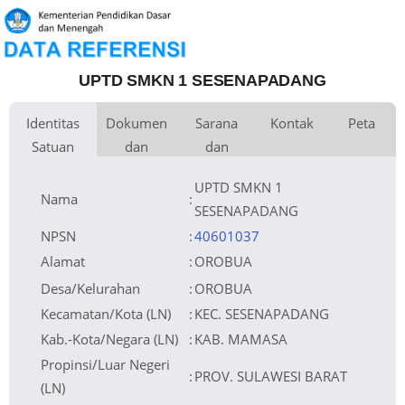
UPTD SMKN 1 SESENAPADANG
Identitas
Dokumen
Sarana
Kontak
Peta
Satuan
dan
dan
Kementerian
Luas Tanah
Fax
3.000 m
Kementerian Pendidikan Dasar
+
Pembina
Pendidikan
dan Menengah
Perijinan
Prasarana
Akses Internet
Telepon
1. Fibre Optic
−
Naungan
Pemerintah Pusat
Email
efraimseaklangi20@gmail.com
2. Dedicated
NPYP
Sumber Listrik
Website
PLN
No. SK. Pendirian
45.11/KPTS-383.a/II/2007
Operator
Tanggal SK.
10-02-2007
Pendirian
Nomor SK
45.11/KPTS-383.a/II/2007
UPTD SMKN 1
Operasional
Tanggal SK
10-02-2007
Operasional
File SK
Leaflet
| © OpenStreetMap
Lihat SK Operasional
Operasional ()
Nama
:
Tanggal Upload
17-06-2023 20:54:36
SK Op.
Akreditasi
SESENAPADANG
NPSN
:
40601037
Alamat
:
OROBUA
Desa/Kelurahan
:
OROBUA
Kecamatan/Kota (LN)
:
KEC. SESENAPADANG
Kab.-Kota/Negara (LN)
:
KAB. MAMASA
Propinsi/Luar Negeri
:
PROV. SULAWESI BARAT
(LN)