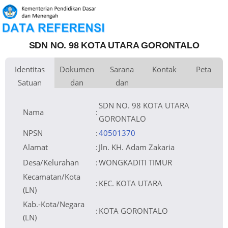
SDN NO. 98 KOTA UTARA GORONTALO
Identitas
Dokumen
Sarana
Kontak
Peta
Satuan
dan
dan
Kementerian
Luas Tanah
Fax
1.990 m
Kementerian Pendidikan Dasar
+
Pembina
Pendidikan
dan Menengah
Perijinan
Prasarana
Akses Internet
Telepon
1. Fibre Optic
−
Naungan
Pemerintah Daerah
Email
sdn106kotautara@gmail.com
2. Dedicated
NPYP
Sumber Listrik
Website
PLN
No. SK. Pendirian
1316 TAHUN 2005
Operator
Tanggal SK.
01-01-1977
Pendirian
Nomor SK
NOMOR : 324/ 10/ XI /2019
SDN NO. 98 KOTA UTARA
Operasional
Tanggal SK
25-11-2019
Operasional
File SK
Leaflet
| © OpenStreetMap
Lihat SK Operasional
Operasional ()
Nama
:
Tanggal Upload
27-01-2020 15:21:33
SK Op.
Akreditasi
GORONTALO
NPSN
:
40501370
Alamat
:
Jln. KH. Adam Zakaria
Desa/Kelurahan
:
WONGKADITI TIMUR
Kecamatan/Kota
:
KEC. KOTA UTARA
(LN)
Kab.-Kota/Negara
:
KOTA GORONTALO
(LN)