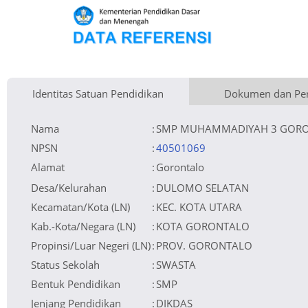
Identitas Satuan Pendidikan
Dokumen dan Per
Kementerian Pembina
Luas Tanah
Fax
1.590 m
Kementerian Pendidikan Dasar dan Menengah
+
Naungan
Akses Internet
Telepon
1. Fibre Optic
Yayasan Pimpinan Daerah Muhammadiyah (PDM) Kota Gorontalo
−
NPYP
Email
SMP_Muhammadiyahiii@yahoo.co.id
2. Dedicated
AO5835
No. SK. Pendirian
Sumber Listrik
Website
PLN
E-2/01/1985
Tanggal SK. Pendirian
Operator
01-02-1985
Nomor SK Operasional
E-2/01/1985
Tanggal SK Operasional
01-02-1985
File SK Operasional ()
Silakan Upload SK
Nama
:
SMP MUHAMMADIYAH 3 GOR
Tanggal Upload SK Op.
Akreditasi
Leaflet
| © OpenStreetMap
NPSN
:
40501069
Alamat
:
Gorontalo
Desa/Kelurahan
:
DULOMO SELATAN
Kecamatan/Kota (LN)
:
KEC. KOTA UTARA
Kab.-Kota/Negara (LN)
:
KOTA GORONTALO
Propinsi/Luar Negeri (LN)
:
PROV. GORONTALO
Status Sekolah
:
SWASTA
Bentuk Pendidikan
:
SMP
Jenjang Pendidikan
:
DIKDAS