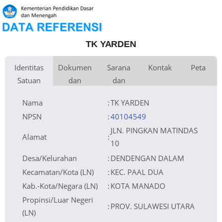
TK YARDEN
Identitas
Dokumen
Sarana
Kontak
Peta
Satuan
dan
dan
Kementerian
Luas Tanah
Fax
Kementerian Pendidikan Dasar dan
318 m
+
Pembina
Pendidikan
Menengah
Perijinan
Prasarana
Akses Internet
Telepon
1.
−
Naungan
Yayasan GMIM Ds.A.Z.R.Wenas
Email
tkyarden@yahoo.com
2.
NPYP
AJ2216
Sumber Listrik
Website
No. SK.
Operator
110/K/H.V.1.1a/7-97
Pendirian
Tanggal SK.
12-07-1997
Pendirian
Nama
:
TK YARDEN
Nomor SK
397/2062/64/PPSP/DPMPTSP/VIII/2021
Operasional
Tanggal SK
31-08-2021
Operasional
Leaflet
| © OpenStreetMap
File SK
Operasional
Silakan Upload SK
()
Tanggal
Upload SK
Op.
Akreditasi
NPSN
:
40104549
JLN. PINGKAN MATINDAS
Alamat
:
10
Desa/Kelurahan
:
DENDENGAN DALAM
Kecamatan/Kota (LN)
:
KEC. PAAL DUA
Kab.-Kota/Negara (LN)
:
KOTA MANADO
Propinsi/Luar Negeri
:
PROV. SULAWESI UTARA
(LN)