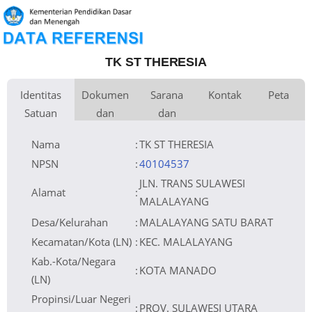
TK ST THERESIA
Identitas
Dokumen
Sarana
Kontak
Peta
Satuan
dan
dan
Kementerian
Luas Tanah
Fax
Kementerian Pendidikan Dasar dan
144 m
+
Pembina
Pendidikan
Menengah
Perijinan
Prasarana
Akses Internet
Telepon
1.
−
YAYASAN PENDIDIKAN KATOLIK
Email
2.
Naungan
KEUSKUPAN MANADO
Sumber Listrik
Website
NPYP
AC4290
Operator
No. SK.
65/TK-Kat-Sta.Th./VII/1997
Pendirian
Tanggal SK.
01-07-1997
Pendirian
Nama
:
TK ST THERESIA
Nomor SK
397/1317/25/PPSP/DPMDTSP/VI/2021
Operasional
Tanggal SK
Leaflet
| © OpenStreetMap
10-06-2021
Operasional
File SK
Operasional
Lihat SK Operasional
()
Tanggal
Upload SK
21-03-2023 09:13:45
Op.
NPSN
:
40104537
Akreditasi
JLN. TRANS SULAWESI
Alamat
:
MALALAYANG
Desa/Kelurahan
:
MALALAYANG SATU BARAT
Kecamatan/Kota (LN)
:
KEC. MALALAYANG
Kab.-Kota/Negara
:
KOTA MANADO
(LN)
Propinsi/Luar Negeri
:
PROV. SULAWESI UTARA