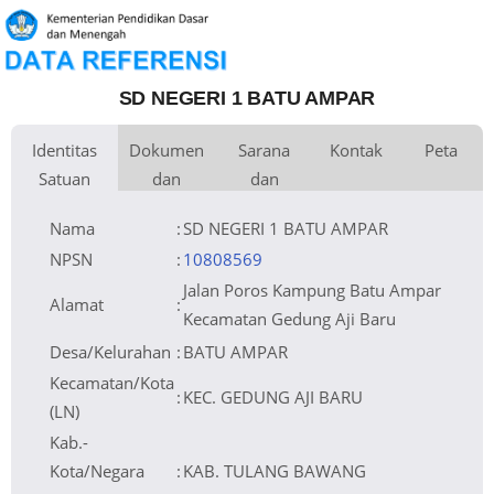
SD NEGERI 1 BATU AMPAR
Identitas
Dokumen
Sarana
Kontak
Peta
Satuan
dan
dan
Kementerian
Luas Tanah
Fax
10.000 m
Kementerian Pendidikan Dasar
+
Pembina
Pendidikan
dan Menengah
Perijinan
Prasarana
Akses Internet
Telepon
1. Wireless
−
Naungan
Pemerintah Daerah
Email
sdnegeribatuampar1@gmail.com
2. Shared
NPYP
Sumber Listrik
Website
PLN
No. SK. Pendirian
Operator
Tanggal SK.
03-06-1997
Pendirian
Nomor SK
642.2/1165/2/PK/1997
Nama
:
SD NEGERI 1 BATU AMPAR
Operasional
Tanggal SK
03-06-1997
Operasional
File SK
Leaflet
| © OpenStreetMap
Silakan Upload SK
Operasional ()
Tanggal Upload
SK Op.
Akreditasi
NPSN
:
10808569
Jalan Poros Kampung Batu Ampar
Alamat
:
Kecamatan Gedung Aji Baru
Desa/Kelurahan
:
BATU AMPAR
Kecamatan/Kota
:
KEC. GEDUNG AJI BARU
(LN)
Kab.-
Kota/Negara
:
KAB. TULANG BAWANG