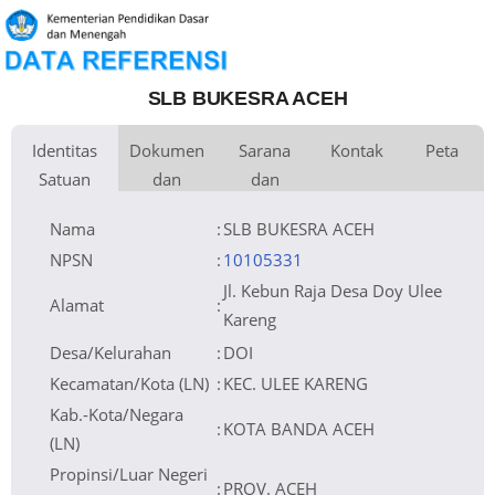
SLB BUKESRA ACEH
Identitas
Dokumen
Sarana
Kontak
Peta
Satuan
dan
dan
Kementerian
Luas Tanah
Fax
2.336 m
Kementerian Pendidikan Dasar
+
Pembina
Pendidikan
dan Menengah
Perijinan
Prasarana
Akses Internet
Telepon
1. Fibre Optic
−
Naungan
Yayasan BUKESRA
Email
slbbukesraaceh@gmail.com
2. Dedicated
NPYP
AK3795
Sumber Listrik
Website
PLN
No. SK. Pendirian
421.8/DPMPTSP/868/2020
Operator
Tanggal SK.
18-03-2020
Pendirian
Nomor SK
421.8/DPMPTSP/500/2025
Nama
:
SLB BUKESRA ACEH
Operasional
Tanggal SK
20-03-2020
Operasional
File SK
Leaflet
| © OpenStreetMap
Lihat SK Operasional
Operasional ()
Tanggal Upload
10-08-2025 22:07:10
SK Op.
Akreditasi
NPSN
:
10105331
Jl. Kebun Raja Desa Doy Ulee
Alamat
:
Kareng
Desa/Kelurahan
:
DOI
Kecamatan/Kota (LN)
:
KEC. ULEE KARENG
Kab.-Kota/Negara
:
KOTA BANDA ACEH
(LN)
Propinsi/Luar Negeri
:
PROV. ACEH