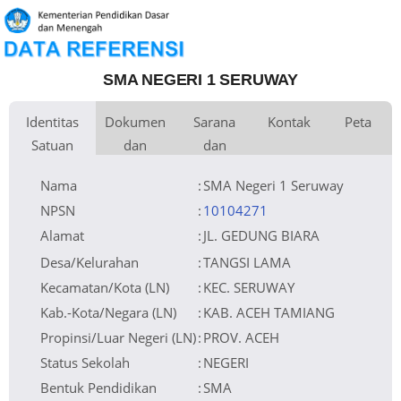
SMA NEGERI 1 SERUWAY
Identitas
Dokumen
Sarana
Kontak
Peta
Satuan
dan
dan
Kementerian
Luas Tanah
Fax
12.110 m
Kementerian Pendidikan Dasar
+
Pembina
Pendidikan
dan Menengah
Perijinan
Prasarana
Akses Internet
Telepon
1. Fibre Optic
−
Naungan
Pemerintah Daerah
Email
smansa_seruway@yahoo.com
2. Dedicated
NPYP
Sumber Listrik
Website
http://www.siap-online.com/10104271
PLN
No. SK. Pendirian
0313/O/1993
Operator
Tanggal SK.
23-08-1993
Pendirian
Nomor SK
421.3/DPMPTSP/761/2025
Nama
:
SMA Negeri 1 Seruway
Operasional
Tanggal SK
25-07-2025
Operasional
File SK
Leaflet
| © OpenStreetMap
Lihat SK Operasional
Operasional ()
Tanggal Upload
26-08-2025 08:52:08
SK Op.
Akreditasi
NPSN
:
10104271
Alamat
:
JL. GEDUNG BIARA
Desa/Kelurahan
:
TANGSI LAMA
Kecamatan/Kota (LN)
:
KEC. SERUWAY
Kab.-Kota/Negara (LN)
:
KAB. ACEH TAMIANG
Propinsi/Luar Negeri (LN)
:
PROV. ACEH
Status Sekolah
:
NEGERI
Bentuk Pendidikan
:
SMA