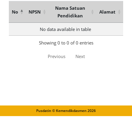
Nama Satuan
No
NPSN
Alamat
Pendidikan
No data available in table
Showing 0 to 0 of 0 entries
Previous
Next
Pusdatin © Kemendikdasmen
2026