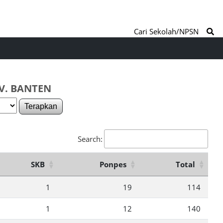
Cari Sekolah/NPSN
V. BANTEN
Terapkan
Search:
SKB
Ponpes
Total
1
19
114
1
12
140