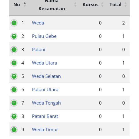
Nama
No
Kursus
Total
Kecamatan
1
Weda
0
2
2
Pulau Gebe
0
1
3
Patani
0
0
4
Weda Utara
0
1
5
Weda Selatan
0
0
6
Patani Utara
0
1
7
Weda Tengah
0
0
8
Patani Barat
0
1
9
Weda Timur
0
1