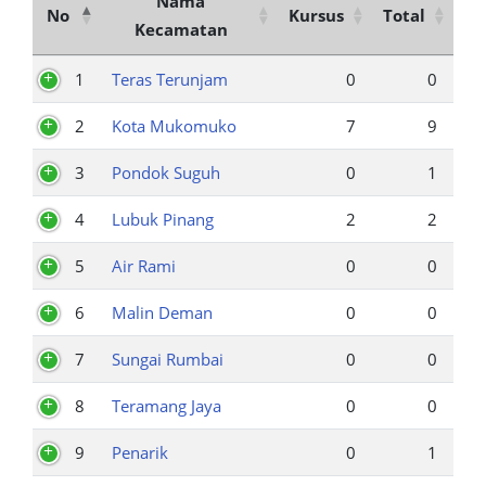
Nama
No
Kursus
Total
Kecamatan
1
Teras Terunjam
0
0
2
Kota Mukomuko
7
9
3
Pondok Suguh
0
1
4
Lubuk Pinang
2
2
5
Air Rami
0
0
6
Malin Deman
0
0
7
Sungai Rumbai
0
0
8
Teramang Jaya
0
0
9
Penarik
0
1