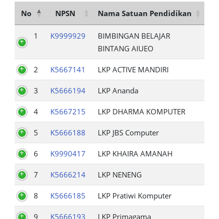
No
NPSN
Nama Satuan Pendidikan
1
K9999929
BIMBINGAN BELAJAR
BINTANG AIUEO
2
K5667141
LKP ACTIVE MANDIRI
3
K5666194
LKP Ananda
4
K5667215
LKP DHARMA KOMPUTER
5
K5666188
LKP JBS Computer
6
K9990417
LKP KHAIRA AMANAH
7
K5666214
LKP NENENG
8
K5666185
LKP Pratiwi Komputer
9
K5666193
LKP Primagama