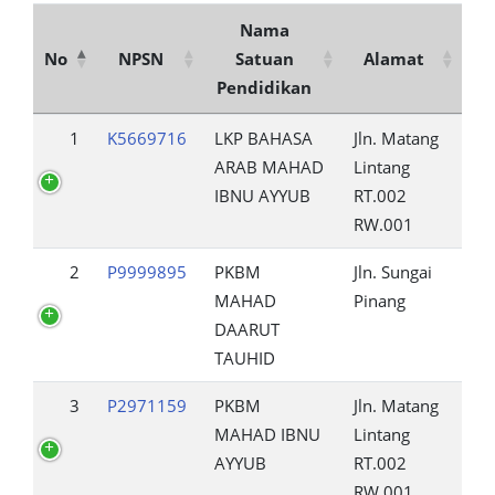
Nama
No
NPSN
Satuan
Alamat
Pendidikan
1
K5669716
LKP BAHASA
Jln. Matang
ARAB MAHAD
Lintang
IBNU AYYUB
RT.002
RW.001
2
P9999895
PKBM
Jln. Sungai
MAHAD
Pinang
DAARUT
TAUHID
3
P2971159
PKBM
Jln. Matang
MAHAD IBNU
Lintang
AYYUB
RT.002
RW.001