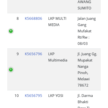
AWANG
SUMITO
8
K5668806
LKP MULTI
Jalan Juang
MEDIA
Gang
Mufakat
Rt/Rw :
08/03
9
K5656796
LKP
Jl. Juang Gg.
Multimedia
Mupakat
Nanga
Pinoh,
Melawi
78672
10
K5656795
LKP YOSI
Jl. Darma
Bhakti