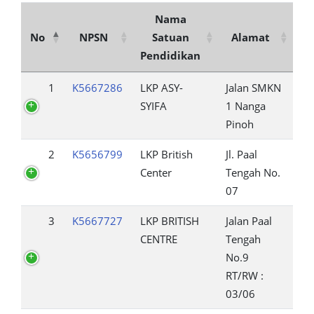
Nama
No
NPSN
Satuan
Alamat
Pendidikan
1
K5667286
LKP ASY-
Jalan SMKN
SYIFA
1 Nanga
Pinoh
2
K5656799
LKP British
Jl. Paal
Center
Tengah No.
07
3
K5667727
LKP BRITISH
Jalan Paal
CENTRE
Tengah
No.9
RT/RW :
03/06