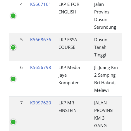
4
K5667161
LKP E FOR
Jalan
ENGLISH
Provinsi
Dusun
Serundung
5
K5668676
LKP ESSA
Dusun
COURSE
Tanah
Tinggi
6
K5656798
LKP Media
Jl. Juang Km
Jaya
2 Samping
Komputer
Bri Hakrat,
Melawi
7
K9997620
LKP MR
JALAN
EINSTEIN
PROVINSI
KM 3
GANG