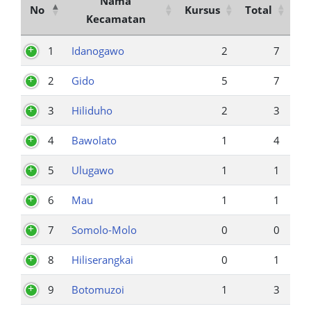
Nama
No
Kursus
Total
Kecamatan
1
Idanogawo
2
7
2
Gido
5
7
3
Hiliduho
2
3
4
Bawolato
1
4
5
Ulugawo
1
1
6
Mau
1
1
7
Somolo-Molo
0
0
8
Hiliserangkai
0
1
9
Botomuzoi
1
3