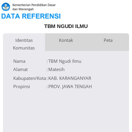
TBM NGUDI ILMU
Identitas
Kontak
Peta
Komunitas
Email
+
Website
−
Nama
:
TBM Ngudi Ilmu
Leaflet
| © OpenStreetMap
Alamat
:
Matesih
Kabupaten/Kota
:
KAB. KARANGANYAR
Propinsi
:
PROV. JAWA TENGAH