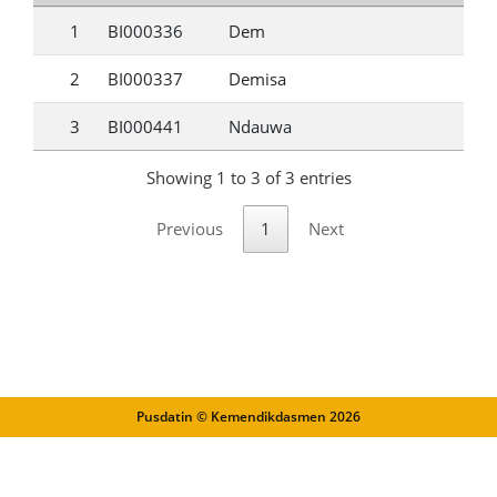
1
BI000336
Dem
2
BI000337
Demisa
3
BI000441
Ndauwa
Showing 1 to 3 of 3 entries
Previous
1
Next
Pusdatin © Kemendikdasmen
2026